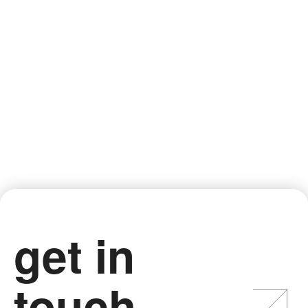
get in
touch